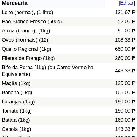
Mercearia
[
Editar
]
Saúde
Leite (normal), (1 litro)
121,67 ₱
Pão Branco Fresco (500g)
52,00 ₱
Indicador de Saúde (Atual)
Arroz (branco), (1kg)
51,00 ₱
Ovos (normais) (12)
108,33 ₱
Indicador de Saúde
Queijo Regional (1kg)
650,00 ₱
Indicador de Saúde por País
Filetes de Frango (1kg)
260,00 ₱
Bife da Perna (1kg) (ou Carne Vermelha
443,33 ₱
Poluição
Equivalente)
Maçãs (1kg)
125,00 ₱
Indicador de Poluição (Atual)
Banana (1kg)
105,00 ₱
Laranjas (1kg)
150,00 ₱
Índice de poluição
Tomate (1kg)
150,00 ₱
Indicador de Poluição por País
Batata (1kg)
160,00 ₱
Cebola (1kg)
143,33 ₱
Trânsito