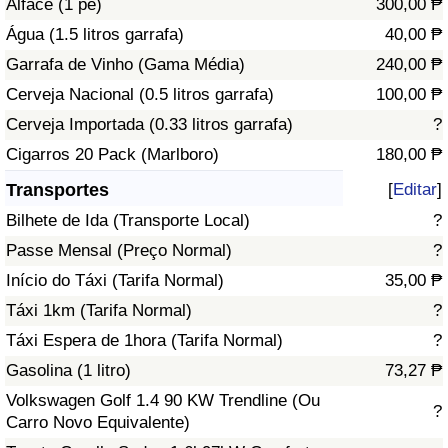
Alface (1 pé)
300,00 ₱
Água (1.5 litros garrafa)
40,00 ₱
Indicador de Trânsito
Garrafa de Vinho (Gama Média)
240,00 ₱
Cerveja Nacional (0.5 litros garrafa)
100,00 ₱
Indicador de Trânsito (Atual)
Cerveja Importada (0.33 litros garrafa)
?
Indicador de Trânsito por País
Cigarros 20 Pack (Marlboro)
180,00 ₱
Transportes
[
Editar
]
Bilhete de Ida (Transporte Local)
?
Passe Mensal (Preço Normal)
?
Início do Táxi (Tarifa Normal)
35,00 ₱
Táxi 1km (Tarifa Normal)
?
Táxi Espera de 1hora (Tarifa Normal)
?
Gasolina (1 litro)
73,27 ₱
Volkswagen Golf 1.4 90 KW Trendline (Ou
?
Carro Novo Equivalente)