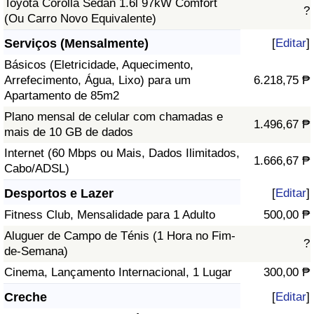
Toyota Corolla Sedan 1.6l 97kW Comfort
?
(Ou Carro Novo Equivalente)
Serviços (Mensalmente)
[
Editar
]
Básicos (Eletricidade, Aquecimento,
Arrefecimento, Água, Lixo) para um
6.218,75 ₱
Apartamento de 85m2
Plano mensal de celular com chamadas e
1.496,67 ₱
mais de 10 GB de dados
Internet (60 Mbps ou Mais, Dados Ilimitados,
1.666,67 ₱
Cabo/ADSL)
Desportos e Lazer
[
Editar
]
Fitness Club, Mensalidade para 1 Adulto
500,00 ₱
Aluguer de Campo de Ténis (1 Hora no Fim-
?
de-Semana)
Cinema, Lançamento Internacional, 1 Lugar
300,00 ₱
Creche
[
Editar
]