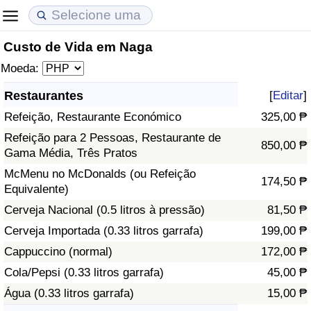
Custo de Vida em Naga
Custo de Vida
Preços de Imóveis
Qualidade de Vida
Moeda:
Indicador de Custo de Vida (Atual)
Indicador de Preços de Imóveis (Atual)
Indicador de Qualidade de Vida
Restaurantes
[
Editar
]
Refeição, Restaurante Económico
325,00 ₱
Indicador de Custo de Vida
Indicador de Preços de Imóveis
Indicador de Qualidade de Vida (Atual)
Refeição para 2 Pessoas, Restaurante de
850,00 ₱
Gama Média, Três Pratos
Indicador de Custo de Vida Por País
Indicador de Preços de Imóveis por País
Índice de qualidade de vida por país
McMenu no McDonalds (ou Refeição
174,50 ₱
Equivalente)
em Aqaba
Crime
Cerveja Nacional (0.5 litros à pressão)
81,50 ₱
Taxa do Indicador de Crime (Atual)
Cerveja Importada (0.33 litros garrafa)
199,00 ₱
Cappuccino (normal)
172,00 ₱
Indicador de Crime
Cola/Pepsi (0.33 litros garrafa)
45,00 ₱
Água (0.33 litros garrafa)
15,00 ₱
Índice de criminalidade por país