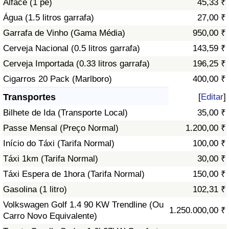
Alface (1 pé)
45,33 ₹
Água (1.5 litros garrafa)
27,00 ₹
Indicador de Trânsito
Garrafa de Vinho (Gama Média)
950,00 ₹
Cerveja Nacional (0.5 litros garrafa)
143,59 ₹
Indicador de Trânsito (Atual)
Cerveja Importada (0.33 litros garrafa)
196,25 ₹
Indicador de Trânsito por País
Cigarros 20 Pack (Marlboro)
400,00 ₹
Transportes
[
Editar
]
Bilhete de Ida (Transporte Local)
35,00 ₹
Passe Mensal (Preço Normal)
1.200,00 ₹
Início do Táxi (Tarifa Normal)
100,00 ₹
Táxi 1km (Tarifa Normal)
30,00 ₹
Táxi Espera de 1hora (Tarifa Normal)
150,00 ₹
Gasolina (1 litro)
102,31 ₹
Volkswagen Golf 1.4 90 KW Trendline (Ou
1.250.000,00 ₹
Carro Novo Equivalente)