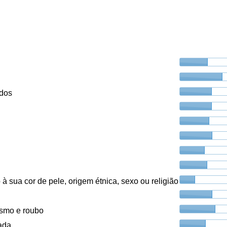
ados
à sua cor de pele, origem étnica, sexo ou religião
ismo e roubo
ada