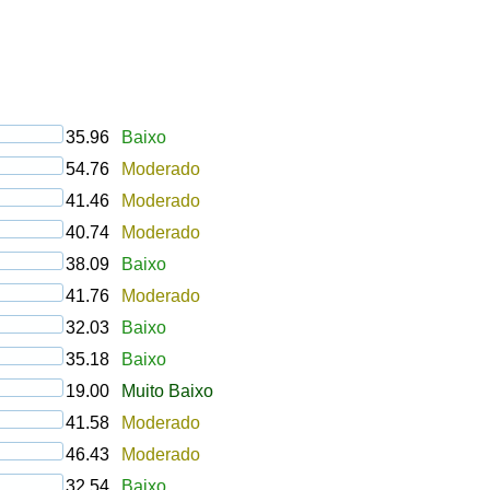
35.96
Baixo
54.76
Moderado
41.46
Moderado
40.74
Moderado
38.09
Baixo
41.76
Moderado
32.03
Baixo
35.18
Baixo
19.00
Muito Baixo
41.58
Moderado
46.43
Moderado
32.54
Baixo