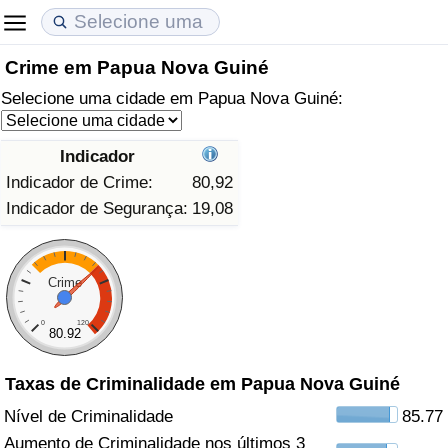
Crime em Papua Nova Guiné
Custo de Vida
Preços de Imóveis
Qualidade de Vida
Selecione uma cidade em Papua Nova Guiné:
Indicador de Custo de Vida (Atual)
Indicador de Preços de Imóveis (Atual)
Indicador de Qualidade de Vida
Indicador
Indicador de Custo de Vida
Indicador de Preços de Imóveis
Indicador de Qualidade de Vida (Atual)
Indicador de Crime:
80,92
Indicador de Segurança:
19,08
Indicador de Custo de Vida Por País
Indicador de Preços de Imóveis por País
Índice de qualidade de vida por país
em Aqaba
Crime
Crime
0
120
Taxa do Indicador de Crime (Atual)
80.92
Indicador de Crime
Taxas de Criminalidade em Papua Nova Guiné
Nível de Criminalidade
85.77
Índice de criminalidade por país
Aumento de Criminalidade nos últimos 3