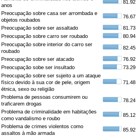
81.92
anos
Saúde
Preocupação sobre casa ser arrombada e
76.67
objetos roubados
Indicador de Saúde (Atual)
Preocupação sobre ser assaltado
81.73
Preocupação sobre carro ser roubado
80.94
Indicador de Saúde
Preocupação sobre interior do carro ser
82.45
roubado
Indicador de Saúde por País
Preocupação sobre ser atacado
76.92
Preocupação sobe ser insultado
73.29
Poluição
Preocupação sobre ser sujeito a um ataque
físico devido à sua cor de pele, origem
71.48
Indicador de Poluição (Atual)
étnica, sexo ou religião
Problema de pessoas consumirem ou
78.24
traficarem drogas
Índice de poluição
Problema de criminalidade em habitações
85.12
como vandalismo e roubo
Indicador de Poluição por País
Problema de crimes violentos como
85.92
assaltos à mão armada
Trânsito