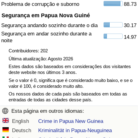
Problema de corrupção e suborno
88.73
Indicador de Trânsito
Segurança em Papua Nova Guiné
Segurança andando sozinho durante o dia
30.17
Indicador de Trânsito (Atual)
Segurança em andar sozinho durante a
14.97
noite
Indicador de Trânsito por País
Contribuidores: 202
Última atualização: Agosto 2026
Estes dados são baseados em considerações dos visitantes
deste website nos últimos 3 anos.
Se o valor é 0, significa que é considerado muito baixo, e se o
valor é 100, é considerado muito alto.
Os nossos dados de cada país são baseados em todas as
entradas de todas as cidades desse país.
Esta página em outros idiomas:
English
Crime in Papua New Guinea
Deutsch
Kriminalität in Papua-Neuguinea