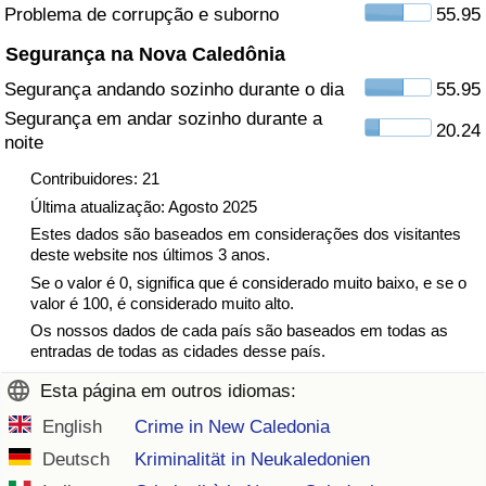
Problema de corrupção e suborno
55.95
Indicador de Trânsito
Segurança na Nova Caledônia
Segurança andando sozinho durante o dia
55.95
Indicador de Trânsito (Atual)
Segurança em andar sozinho durante a
20.24
noite
Indicador de Trânsito por País
Contribuidores: 21
Última atualização: Agosto 2025
Estes dados são baseados em considerações dos visitantes
deste website nos últimos 3 anos.
Se o valor é 0, significa que é considerado muito baixo, e se o
valor é 100, é considerado muito alto.
Os nossos dados de cada país são baseados em todas as
entradas de todas as cidades desse país.
Esta página em outros idiomas:
English
Crime in New Caledonia
Deutsch
Kriminalität in Neukaledonien