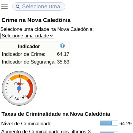
Crime na Nova Caledônia
Custo de Vida
Preços de Imóveis
Qualidade de Vida
Selecione uma cidade na Nova Caledônia:
Indicador de Custo de Vida (Atual)
Indicador de Preços de Imóveis (Atual)
Indicador de Qualidade de Vida
Indicador
Indicador de Custo de Vida
Indicador de Preços de Imóveis
Indicador de Qualidade de Vida (Atual)
Indicador de Crime:
64,17
Indicador de Segurança:
35,83
Indicador de Custo de Vida Por País
Indicador de Preços de Imóveis por País
Índice de qualidade de vida por país
em Aqaba
Crime
Crime
0
120
Taxa do Indicador de Crime (Atual)
64.17
Indicador de Crime
Taxas de Criminalidade na Nova Caledônia
Nível de Criminalidade
64.29
Índice de criminalidade por país
Aumento de Criminalidade nos últimos 3