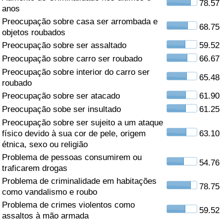
78.57
anos
Saúde
Preocupação sobre casa ser arrombada e
68.75
objetos roubados
Indicador de Saúde (Atual)
Preocupação sobre ser assaltado
59.52
Preocupação sobre carro ser roubado
66.67
Indicador de Saúde
Preocupação sobre interior do carro ser
65.48
roubado
Indicador de Saúde por País
Preocupação sobre ser atacado
61.90
Preocupação sobe ser insultado
61.25
Poluição
Preocupação sobre ser sujeito a um ataque
físico devido à sua cor de pele, origem
63.10
Indicador de Poluição (Atual)
étnica, sexo ou religião
Problema de pessoas consumirem ou
54.76
traficarem drogas
Índice de poluição
Problema de criminalidade em habitações
78.75
como vandalismo e roubo
Indicador de Poluição por País
Problema de crimes violentos como
59.52
assaltos à mão armada
Trânsito