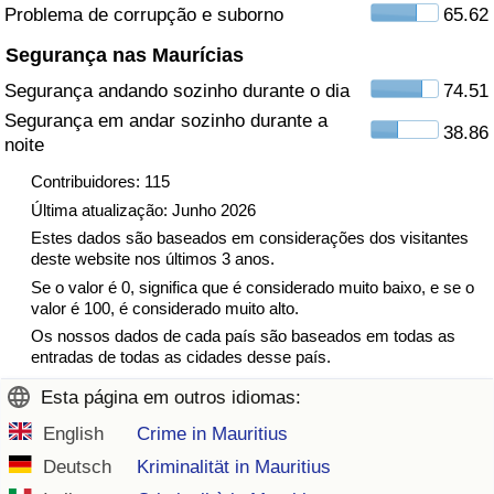
Problema de corrupção e suborno
65.62
Indicador de Trânsito
Segurança nas Maurícias
Segurança andando sozinho durante o dia
74.51
Indicador de Trânsito (Atual)
Segurança em andar sozinho durante a
38.86
noite
Indicador de Trânsito por País
Contribuidores: 115
Última atualização: Junho 2026
Estes dados são baseados em considerações dos visitantes
deste website nos últimos 3 anos.
Se o valor é 0, significa que é considerado muito baixo, e se o
valor é 100, é considerado muito alto.
Os nossos dados de cada país são baseados em todas as
entradas de todas as cidades desse país.
Esta página em outros idiomas:
English
Crime in Mauritius
Deutsch
Kriminalität in Mauritius