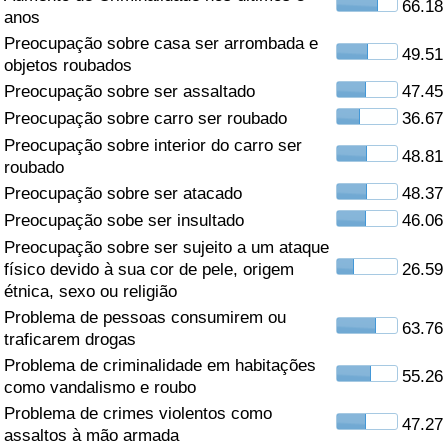
66.18
anos
Saúde
Preocupação sobre casa ser arrombada e
49.51
objetos roubados
Indicador de Saúde (Atual)
Preocupação sobre ser assaltado
47.45
Preocupação sobre carro ser roubado
36.67
Indicador de Saúde
Preocupação sobre interior do carro ser
48.81
roubado
Indicador de Saúde por País
Preocupação sobre ser atacado
48.37
Preocupação sobe ser insultado
46.06
Poluição
Preocupação sobre ser sujeito a um ataque
físico devido à sua cor de pele, origem
26.59
Indicador de Poluição (Atual)
étnica, sexo ou religião
Problema de pessoas consumirem ou
63.76
traficarem drogas
Índice de poluição
Problema de criminalidade em habitações
55.26
como vandalismo e roubo
Indicador de Poluição por País
Problema de crimes violentos como
47.27
assaltos à mão armada
Trânsito