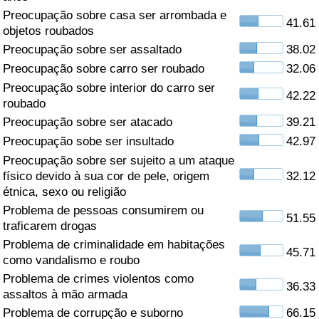
Preocupação sobre casa ser arrombada e
41.61
Saúde
objetos roubados
Preocupação sobre ser assaltado
38.02
Indicador de Saúde (Atual)
Preocupação sobre carro ser roubado
32.06
Preocupação sobre interior do carro ser
42.22
Indicador de Saúde
roubado
Preocupação sobre ser atacado
39.21
Indicador de Saúde por País
Preocupação sobe ser insultado
42.97
Preocupação sobre ser sujeito a um ataque
Poluição
físico devido à sua cor de pele, origem
32.12
étnica, sexo ou religião
Indicador de Poluição (Atual)
Problema de pessoas consumirem ou
51.55
traficarem drogas
Índice de poluição
Problema de criminalidade em habitações
45.71
como vandalismo e roubo
Problema de crimes violentos como
Indicador de Poluição por País
36.33
assaltos à mão armada
Problema de corrupção e suborno
66.15
Trânsito