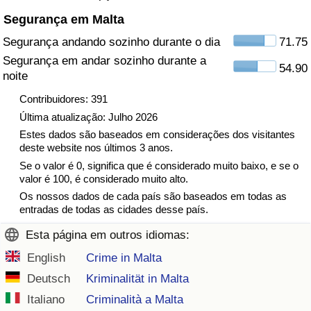
Segurança em Malta
Indicador de Trânsito
Segurança andando sozinho durante o dia
71.75
Segurança em andar sozinho durante a
Indicador de Trânsito (Atual)
54.90
noite
Contribuidores: 391
Indicador de Trânsito por País
Última atualização: Julho 2026
Estes dados são baseados em considerações dos visitantes
deste website nos últimos 3 anos.
Se o valor é 0, significa que é considerado muito baixo, e se o
valor é 100, é considerado muito alto.
Os nossos dados de cada país são baseados em todas as
entradas de todas as cidades desse país.
Esta página em outros idiomas:
English
Crime in Malta
Deutsch
Kriminalität in Malta
Italiano
Criminalità a Malta