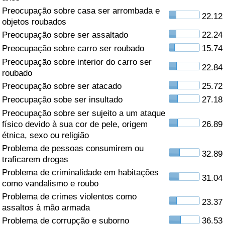
Preocupação sobre casa ser arrombada e
22.12
Saúde
objetos roubados
Preocupação sobre ser assaltado
22.24
Indicador de Saúde (Atual)
Preocupação sobre carro ser roubado
15.74
Preocupação sobre interior do carro ser
22.84
Indicador de Saúde
roubado
Preocupação sobre ser atacado
25.72
Indicador de Saúde por País
Preocupação sobe ser insultado
27.18
Preocupação sobre ser sujeito a um ataque
Poluição
físico devido à sua cor de pele, origem
26.89
étnica, sexo ou religião
Indicador de Poluição (Atual)
Problema de pessoas consumirem ou
32.89
traficarem drogas
Índice de poluição
Problema de criminalidade em habitações
31.04
como vandalismo e roubo
Problema de crimes violentos como
Indicador de Poluição por País
23.37
assaltos à mão armada
Problema de corrupção e suborno
36.53
Trânsito