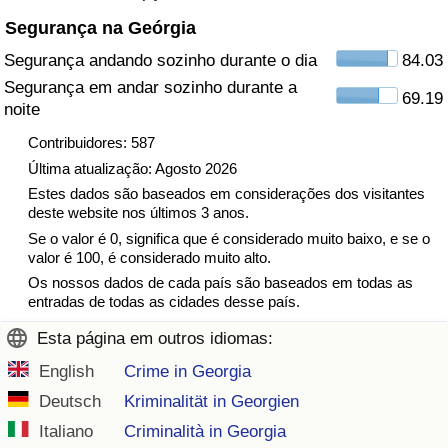
Segurança na Geórgia
Indicador de Trânsito
Segurança andando sozinho durante o dia
84.03
Segurança em andar sozinho durante a
Indicador de Trânsito (Atual)
69.19
noite
Contribuidores: 587
Indicador de Trânsito por País
Última atualização: Agosto 2026
Estes dados são baseados em considerações dos visitantes
deste website nos últimos 3 anos.
Se o valor é 0, significa que é considerado muito baixo, e se o
valor é 100, é considerado muito alto.
Os nossos dados de cada país são baseados em todas as
entradas de todas as cidades desse país.
Esta página em outros idiomas:
English
Crime in Georgia
Deutsch
Kriminalität in Georgien
Italiano
Criminalità in Georgia