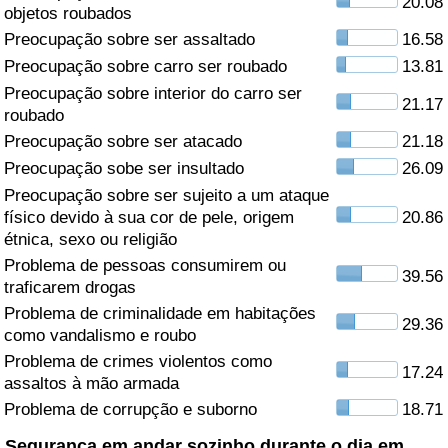
20.08
objetos roubados
Saúde
Preocupação sobre ser assaltado
16.58
Preocupação sobre carro ser roubado
13.81
Indicador de Saúde (Atual)
Preocupação sobre interior do carro ser
21.17
roubado
Indicador de Saúde
Preocupação sobre ser atacado
21.18
Preocupação sobe ser insultado
26.09
Indicador de Saúde por País
Preocupação sobre ser sujeito a um ataque
físico devido à sua cor de pele, origem
20.86
étnica, sexo ou religião
Poluição
Problema de pessoas consumirem ou
39.56
traficarem drogas
Indicador de Poluição (Atual)
Problema de criminalidade em habitações
29.36
como vandalismo e roubo
Índice de poluição
Problema de crimes violentos como
17.24
assaltos à mão armada
Indicador de Poluição por País
Problema de corrupção e suborno
18.71
Trânsito
Segurança em andar sozinho durante o dia em