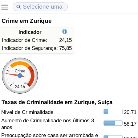
Crime em Zurique
Custo de Vida
Preços de Imóveis
Qualidade de Vida
Indicador
Indicador de Custo de Vida (Atual)
Indicador de Preços de Imóveis (Atual)
Indicador de Qualidade de Vida
Indicador de Crime:
24,15
Indicador de Segurança:
75,85
Indicador de Custo de Vida
Indicador de Preços de Imóveis
Indicador de Qualidade de Vida (Atual)
Indicador de Custo de Vida Por País
Indicador de Preços de Imóveis por País
Índice de qualidade de vida por país
Crime
0
120
em Aqaba
Crime
24.15
Taxas de Criminalidade em Zurique, Suíça
Taxa do Indicador de Crime (Atual)
Nível de Criminalidade
20.71
Indicador de Crime
Aumento de Criminalidade nos últimos 3
58.17
anos
Índice de criminalidade por país
Preocupação sobre casa ser arrombada e