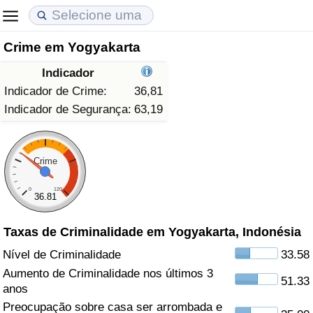
Crime em Yogyakarta
Custo de Vida
Preços de Imóveis
Qualidade de Vida
Indicador
Indicador de Custo de Vida (Atual)
Indicador de Preços de Imóveis (Atual)
Indicador de Qualidade de Vida
Indicador de Crime:
36,81
Indicador de Segurança:
63,19
Indicador de Custo de Vida
Indicador de Preços de Imóveis
Indicador de Qualidade de Vida (Atual)
Indicador de Custo de Vida Por País
Indicador de Preços de Imóveis por País
Índice de qualidade de vida por país
Crime
0
120
em Aqaba
Crime
36.81
Taxas de Criminalidade em Yogyakarta, Indonésia
Taxa do Indicador de Crime (Atual)
Nível de Criminalidade
33.58
Indicador de Crime
Aumento de Criminalidade nos últimos 3
51.33
anos
Índice de criminalidade por país
Preocupação sobre casa ser arrombada e