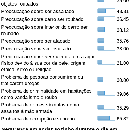
35.00
objetos roubados
Saúde
Preocupação sobre ser assaltado
43.31
Preocupação sobre carro ser roubado
36.45
Indicador de Saúde (Atual)
Preocupação sobre interior do carro ser
38.12
roubado
Indicador de Saúde
Preocupação sobre ser atacado
35.76
Preocupação sobe ser insultado
33.00
Indicador de Saúde por País
Preocupação sobre ser sujeito a um ataque
físico devido à sua cor de pele, origem
21.00
étnica, sexo ou religião
Poluição
Problema de pessoas consumirem ou
30.00
traficarem drogas
Indicador de Poluição (Atual)
Problema de criminalidade em habitações
39.06
como vandalismo e roubo
Índice de poluição
Problema de crimes violentos como
35.29
assaltos à mão armada
Indicador de Poluição por País
Problema de corrupção e suborno
65.82
Trânsito
Segurança em andar sozinho durante o dia em