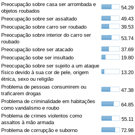
Preocupação sobre casa ser arrombada e
54.29
Saúde
objetos roubados
Preocupação sobre ser assaltado
49.43
Indicador de Saúde (Atual)
Preocupação sobre carro ser roubado
39.53
Preocupação sobre interior do carro ser
53.74
Indicador de Saúde
roubado
Preocupação sobre ser atacado
37.69
Indicador de Saúde por País
Preocupação sobe ser insultado
19.80
Preocupação sobre ser sujeito a um ataque
Poluição
físico devido à sua cor de pele, origem
13.20
étnica, sexo ou religião
Problema de pessoas consumirem ou
Indicador de Poluição (Atual)
47.38
traficarem drogas
Problema de criminalidade em habitações
Índice de poluição
64.85
como vandalismo e roubo
Problema de crimes violentos como
Indicador de Poluição por País
55.11
assaltos à mão armada
Problema de corrupção e suborno
72.98
Trânsito