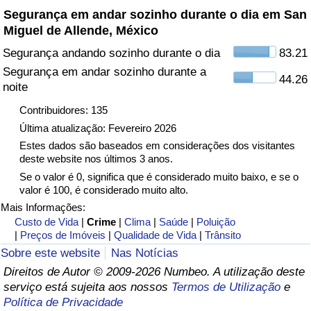
Segurança em andar sozinho durante o dia em San
Miguel de Allende, México
Indicador de Trânsito
Segurança andando sozinho durante o dia
83.21
Indicador de Trânsito (Atual)
Segurança em andar sozinho durante a
44.26
noite
Indicador de Trânsito por País
Contribuidores: 135
Última atualização: Fevereiro 2026
Estes dados são baseados em considerações dos visitantes
deste website nos últimos 3 anos.
Se o valor é 0, significa que é considerado muito baixo, e se o
valor é 100, é considerado muito alto.
Mais Informações:
Custo de Vida
|
Crime
|
Clima
|
Saúde
|
Poluição
|
Preços de Imóveis
|
Qualidade de Vida
|
Trânsito
Sobre este website
Nas Notícias
Direitos de Autor © 2009-2026 Numbeo. A utilização deste
serviço está sujeita aos nossos
Termos de Utilização
e
Política de Privacidade