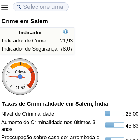
Crime em Salem
Custo de Vida
Preços de Imóveis
Qualidade de Vida
Indicador
Indicador de Custo de Vida (Atual)
Indicador de Preços de Imóveis (Atual)
Indicador de Qualidade de Vida
Indicador de Crime:
21,93
Indicador de Segurança:
78,07
Indicador de Custo de Vida
Indicador de Preços de Imóveis
Indicador de Qualidade de Vida (Atual)
Indicador de Custo de Vida Por País
Indicador de Preços de Imóveis por País
Índice de qualidade de vida por país
Crime
0
120
em Aqaba
Crime
21.93
Taxas de Criminalidade em Salem, Índia
Taxa do Indicador de Crime (Atual)
Nível de Criminalidade
25.00
Indicador de Crime
Aumento de Criminalidade nos últimos 3
45.83
anos
Índice de criminalidade por país
Preocupação sobre casa ser arrombada e