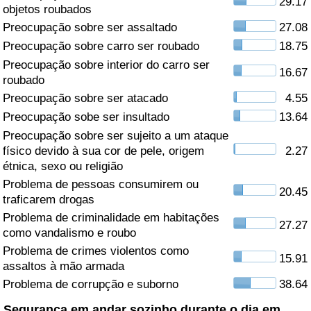
29.17
objetos roubados
Saúde
Preocupação sobre ser assaltado
27.08
Preocupação sobre carro ser roubado
18.75
Indicador de Saúde (Atual)
Preocupação sobre interior do carro ser
16.67
roubado
Indicador de Saúde
Preocupação sobre ser atacado
4.55
Preocupação sobe ser insultado
13.64
Indicador de Saúde por País
Preocupação sobre ser sujeito a um ataque
físico devido à sua cor de pele, origem
2.27
étnica, sexo ou religião
Poluição
Problema de pessoas consumirem ou
20.45
traficarem drogas
Indicador de Poluição (Atual)
Problema de criminalidade em habitações
27.27
como vandalismo e roubo
Índice de poluição
Problema de crimes violentos como
15.91
assaltos à mão armada
Indicador de Poluição por País
Problema de corrupção e suborno
38.64
Trânsito
Segurança em andar sozinho durante o dia em