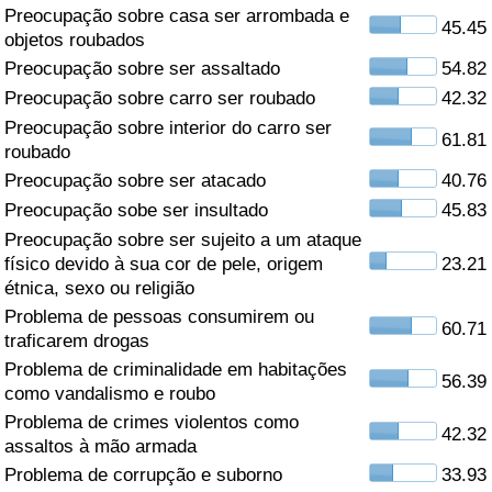
Preocupação sobre casa ser arrombada e
45.45
Saúde
objetos roubados
Preocupação sobre ser assaltado
54.82
Indicador de Saúde (Atual)
Preocupação sobre carro ser roubado
42.32
Preocupação sobre interior do carro ser
61.81
Indicador de Saúde
roubado
Preocupação sobre ser atacado
40.76
Indicador de Saúde por País
Preocupação sobe ser insultado
45.83
Preocupação sobre ser sujeito a um ataque
Poluição
físico devido à sua cor de pele, origem
23.21
étnica, sexo ou religião
Problema de pessoas consumirem ou
Indicador de Poluição (Atual)
60.71
traficarem drogas
Problema de criminalidade em habitações
Índice de poluição
56.39
como vandalismo e roubo
Problema de crimes violentos como
Indicador de Poluição por País
42.32
assaltos à mão armada
Problema de corrupção e suborno
33.93
Trânsito