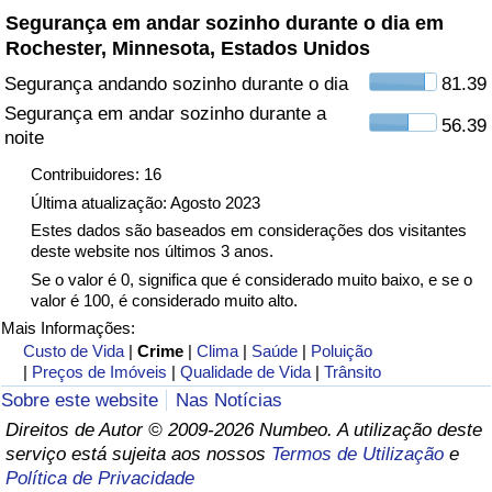
Segurança em andar sozinho durante o dia em
Rochester, Minnesota, Estados Unidos
Indicador de Trânsito
Segurança andando sozinho durante o dia
81.39
Indicador de Trânsito (Atual)
Segurança em andar sozinho durante a
56.39
noite
Indicador de Trânsito por País
Contribuidores: 16
Última atualização: Agosto 2023
Estes dados são baseados em considerações dos visitantes
deste website nos últimos 3 anos.
Se o valor é 0, significa que é considerado muito baixo, e se o
valor é 100, é considerado muito alto.
Mais Informações:
Custo de Vida
|
Crime
|
Clima
|
Saúde
|
Poluição
|
Preços de Imóveis
|
Qualidade de Vida
|
Trânsito
Sobre este website
Nas Notícias
Direitos de Autor © 2009-2026 Numbeo. A utilização deste
serviço está sujeita aos nossos
Termos de Utilização
e
Política de Privacidade