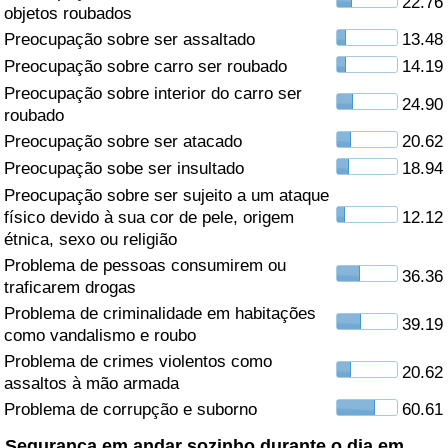
22.76
objetos roubados
Saúde
Preocupação sobre ser assaltado
13.48
Preocupação sobre carro ser roubado
14.19
Indicador de Saúde (Atual)
Preocupação sobre interior do carro ser
24.90
roubado
Indicador de Saúde
Preocupação sobre ser atacado
20.62
Preocupação sobe ser insultado
18.94
Indicador de Saúde por País
Preocupação sobre ser sujeito a um ataque
físico devido à sua cor de pele, origem
12.12
étnica, sexo ou religião
Poluição
Problema de pessoas consumirem ou
36.36
traficarem drogas
Indicador de Poluição (Atual)
Problema de criminalidade em habitações
39.19
como vandalismo e roubo
Índice de poluição
Problema de crimes violentos como
20.62
assaltos à mão armada
Indicador de Poluição por País
Problema de corrupção e suborno
60.61
Trânsito
Segurança em andar sozinho durante o dia em