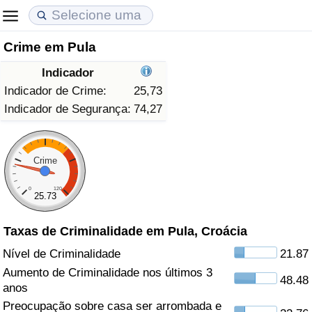
Crime em Pula
Custo de Vida
Preços de Imóveis
Qualidade de Vida
Indicador
Indicador de Custo de Vida (Atual)
Indicador de Preços de Imóveis (Atual)
Indicador de Qualidade de Vida
Indicador de Crime:
25,73
Indicador de Segurança:
74,27
Indicador de Custo de Vida
Indicador de Preços de Imóveis
Indicador de Qualidade de Vida (Atual)
Indicador de Custo de Vida Por País
Indicador de Preços de Imóveis por País
Índice de qualidade de vida por país
Crime
0
120
em Aqaba
Crime
25.73
Taxas de Criminalidade em Pula, Croácia
Taxa do Indicador de Crime (Atual)
Nível de Criminalidade
21.87
Indicador de Crime
Aumento de Criminalidade nos últimos 3
48.48
anos
Índice de criminalidade por país
Preocupação sobre casa ser arrombada e