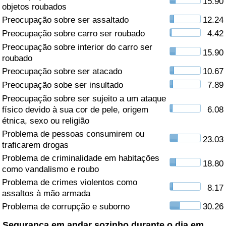
15.90
objetos roubados
Saúde
Preocupação sobre ser assaltado
12.24
Preocupação sobre carro ser roubado
4.42
Indicador de Saúde (Atual)
Preocupação sobre interior do carro ser
15.90
roubado
Indicador de Saúde
Preocupação sobre ser atacado
10.67
Preocupação sobe ser insultado
7.89
Indicador de Saúde por País
Preocupação sobre ser sujeito a um ataque
físico devido à sua cor de pele, origem
6.08
étnica, sexo ou religião
Poluição
Problema de pessoas consumirem ou
23.03
traficarem drogas
Indicador de Poluição (Atual)
Problema de criminalidade em habitações
18.80
como vandalismo e roubo
Índice de poluição
Problema de crimes violentos como
8.17
assaltos à mão armada
Indicador de Poluição por País
Problema de corrupção e suborno
30.26
Trânsito
Segurança em andar sozinho durante o dia em