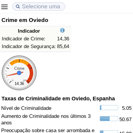
Crime em Oviedo
Custo de Vida
Preços de Imóveis
Qualidade de Vida
Indicador
Indicador de Custo de Vida (Atual)
Indicador de Preços de Imóveis (Atual)
Indicador de Qualidade de Vida
Indicador de Crime:
14,36
Indicador de Segurança:
85,64
Indicador de Custo de Vida
Indicador de Preços de Imóveis
Indicador de Qualidade de Vida (Atual)
Indicador de Custo de Vida Por País
Indicador de Preços de Imóveis por País
Índice de qualidade de vida por país
Crime
0
120
em Aqaba
Crime
14.36
Taxas de Criminalidade em Oviedo, Espanha
Taxa do Indicador de Crime (Atual)
Nível de Criminalidade
5.05
Indicador de Crime
Aumento de Criminalidade nos últimos 3
50.67
anos
Índice de criminalidade por país
Preocupação sobre casa ser arrombada e