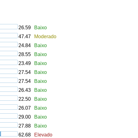
26.59
Baixo
47.47
Moderado
24.84
Baixo
28.55
Baixo
23.49
Baixo
27.54
Baixo
27.54
Baixo
26.43
Baixo
22.50
Baixo
26.07
Baixo
29.00
Baixo
27.88
Baixo
62.68
Elevado