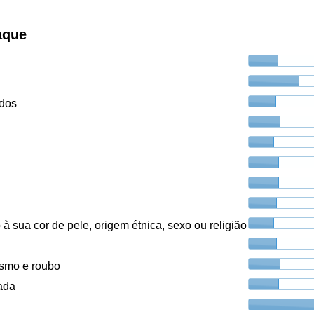
raque
ados
à sua cor de pele, origem étnica, sexo ou religião
ismo e roubo
ada