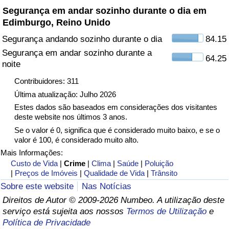
Segurança em andar sozinho durante o dia em
Edimburgo, Reino Unido
Indicador de Trânsito
Segurança andando sozinho durante o dia
84.15
Indicador de Trânsito (Atual)
Segurança em andar sozinho durante a
64.25
noite
Indicador de Trânsito por País
Contribuidores: 311
Última atualização: Julho 2026
Estes dados são baseados em considerações dos visitantes
deste website nos últimos 3 anos.
Se o valor é 0, significa que é considerado muito baixo, e se o
valor é 100, é considerado muito alto.
Mais Informações:
Custo de Vida
|
Crime
|
Clima
|
Saúde
|
Poluição
|
Preços de Imóveis
|
Qualidade de Vida
|
Trânsito
Sobre este website
Nas Notícias
Direitos de Autor © 2009-2026 Numbeo. A utilização deste
serviço está sujeita aos nossos
Termos de Utilização
e
Política de Privacidade