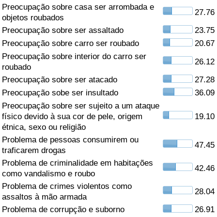
Preocupação sobre casa ser arrombada e
27.76
Saúde
objetos roubados
Preocupação sobre ser assaltado
23.75
Indicador de Saúde (Atual)
Preocupação sobre carro ser roubado
20.67
Preocupação sobre interior do carro ser
26.12
Indicador de Saúde
roubado
Preocupação sobre ser atacado
27.28
Indicador de Saúde por País
Preocupação sobe ser insultado
36.09
Preocupação sobre ser sujeito a um ataque
Poluição
físico devido à sua cor de pele, origem
19.10
étnica, sexo ou religião
Problema de pessoas consumirem ou
Indicador de Poluição (Atual)
47.45
traficarem drogas
Problema de criminalidade em habitações
Índice de poluição
42.46
como vandalismo e roubo
Problema de crimes violentos como
Indicador de Poluição por País
28.04
assaltos à mão armada
Problema de corrupção e suborno
26.91
Trânsito