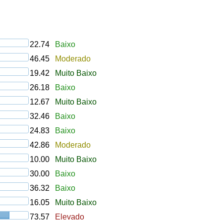
22.74
Baixo
46.45
Moderado
19.42
Muito Baixo
26.18
Baixo
12.67
Muito Baixo
32.46
Baixo
24.83
Baixo
42.86
Moderado
10.00
Muito Baixo
30.00
Baixo
36.32
Baixo
16.05
Muito Baixo
73.57
Elevado