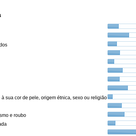
a
ados
à sua cor de pele, origem étnica, sexo ou religião
ismo e roubo
ada