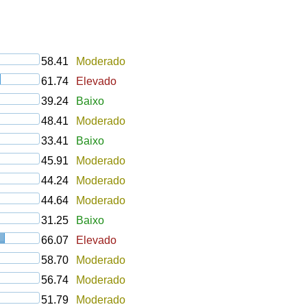
58.41
Moderado
61.74
Elevado
39.24
Baixo
48.41
Moderado
33.41
Baixo
45.91
Moderado
44.24
Moderado
44.64
Moderado
31.25
Baixo
66.07
Elevado
58.70
Moderado
56.74
Moderado
51.79
Moderado