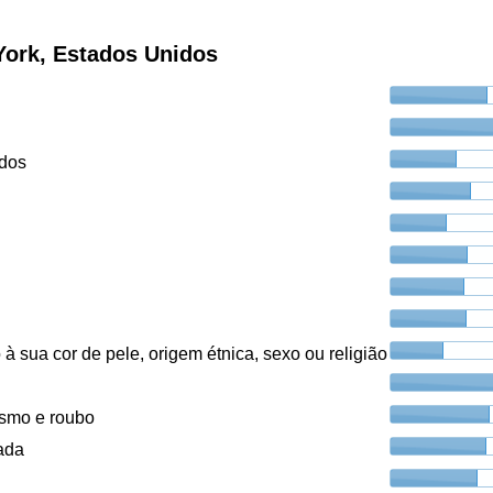
York, Estados Unidos
ados
à sua cor de pele, origem étnica, sexo ou religião
ismo e roubo
ada