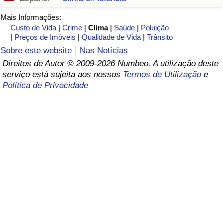
Saúde
Mais Informações:
Custo de Vida
|
Crime
|
Clima
|
Saúde
|
Poluição
|
Preços de Imóveis
|
Qualidade de Vida
|
Trânsito
Indicador de Saúde (Atual)
Sobre este website
Nas Notícias
Direitos de Autor © 2009-2026 Numbeo. A utilização deste
Indicador de Saúde
serviço está sujeita aos nossos
Termos de Utilização
e
Política de Privacidade
Indicador de Saúde por País
Poluição
Indicador de Poluição (Atual)
Índice de poluição
Indicador de Poluição por País
Trânsito