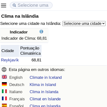
Clima na Islândia
Custo de Vida
Preços de Imóveis
Qualidade de Vida
Selecione uma cidade na Islândia:
Indicador de Custo de Vida (Atual)
Indicador de Preços de Imóveis (Atual)
Indicador de Qualidade de Vida
Indicador
Indicador de Clima:
68,81
Indicador de Custo de Vida
Indicador de Preços de Imóveis
Indicador de Qualidade de Vida (Atual)
Pontuação
Cidade
Climatérica
Indicador de Custo de Vida Por País
Indicador de Preços de Imóveis por País
Índice de qualidade de vida por país
Reykjavík
68,81
em Aqaba
Crime
Esta página em outros idiomas:
English
Climate in Iceland
Taxa do Indicador de Crime (Atual)
Deutsch
Klima in Island
Indicador de Crime
Italiano
Clima in Islanda
Français
Climat en Islande
Índice de criminalidade por país
Español
Clima en Islandia