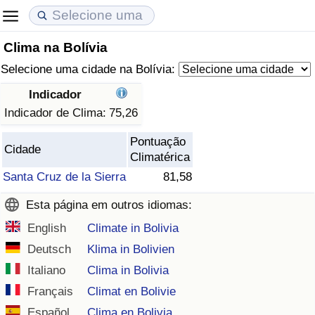
Clima na Bolívia
Custo de Vida
Preços de Imóveis
Qualidade de Vida
Selecione uma cidade na Bolívia:
Indicador de Custo de Vida (Atual)
Indicador de Preços de Imóveis (Atual)
Indicador de Qualidade de Vida
Indicador
Indicador de Clima:
75,26
Indicador de Custo de Vida
Indicador de Preços de Imóveis
Indicador de Qualidade de Vida (Atual)
Pontuação
Cidade
Climatérica
Indicador de Custo de Vida Por País
Indicador de Preços de Imóveis por País
Índice de qualidade de vida por país
Santa Cruz de la Sierra
81,58
em Aqaba
Crime
Esta página em outros idiomas:
English
Climate in Bolivia
Taxa do Indicador de Crime (Atual)
Deutsch
Klima in Bolivien
Indicador de Crime
Italiano
Clima in Bolivia
Français
Climat en Bolivie
Índice de criminalidade por país
Español
Clima en Bolivia