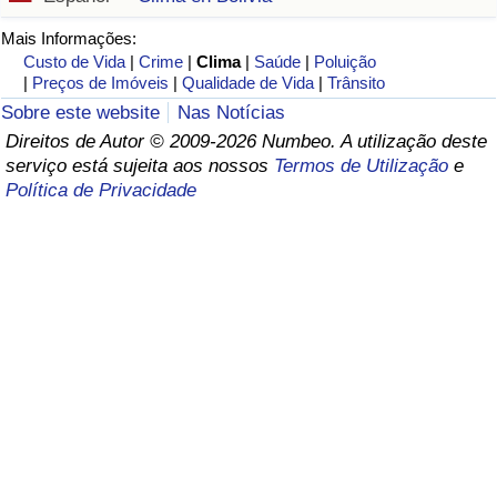
Saúde
Mais Informações:
Custo de Vida
|
Crime
|
Clima
|
Saúde
|
Poluição
|
Preços de Imóveis
|
Qualidade de Vida
|
Trânsito
Indicador de Saúde (Atual)
Sobre este website
Nas Notícias
Direitos de Autor © 2009-2026 Numbeo. A utilização deste
Indicador de Saúde
serviço está sujeita aos nossos
Termos de Utilização
e
Política de Privacidade
Indicador de Saúde por País
Poluição
Indicador de Poluição (Atual)
Índice de poluição
Indicador de Poluição por País
Trânsito