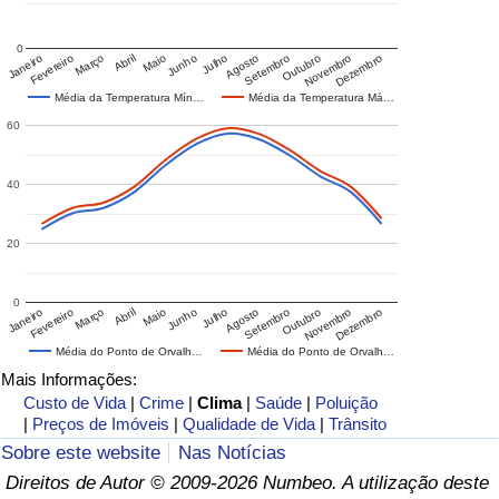
0
Janeiro
Fevereiro
Março
Abril
Maio
Junho
Julho
Agosto
Setembro
Outubro
Novembro
Dezembro
Média da Temperatura Mín…
Média da Temperatura Má…
60
40
20
0
Janeiro
Fevereiro
Março
Abril
Maio
Junho
Julho
Agosto
Setembro
Outubro
Novembro
Dezembro
Média do Ponto de Orvalh…
Média do Ponto de Orvalh…
Mais Informações:
Custo de Vida
|
Crime
|
Clima
|
Saúde
|
Poluição
|
Preços de Imóveis
|
Qualidade de Vida
|
Trânsito
Sobre este website
Nas Notícias
Direitos de Autor © 2009-2026 Numbeo. A utilização deste