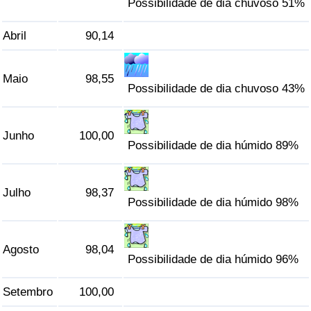
Possibilidade de dia chuvoso 51%
Indicador de Trânsito
Abril
90,14
Indicador de Trânsito (Atual)
Maio
98,55
Possibilidade de dia chuvoso 43%
Indicador de Trânsito por País
Junho
100,00
Possibilidade de dia húmido 89%
Julho
98,37
Possibilidade de dia húmido 98%
Agosto
98,04
Possibilidade de dia húmido 96%
Setembro
100,00