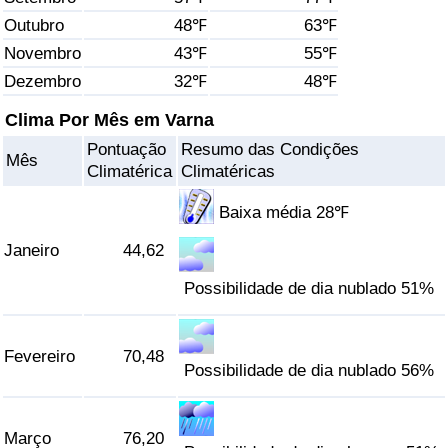
Outubro
48℉
63℉
Saúde
Novembro
43℉
55℉
Dezembro
32℉
48℉
Indicador de Saúde (Atual)
Clima Por Mês em Varna
Indicador de Saúde
Pontuação
Resumo das Condições
Mês
Climatérica
Climatéricas
Indicador de Saúde por País
Baixa média 28℉
Poluição
Janeiro
44,62
Possibilidade de dia nublado 51%
Indicador de Poluição (Atual)
Índice de poluição
Fevereiro
70,48
Possibilidade de dia nublado 56%
Indicador de Poluição por País
Março
76,20
Trânsito