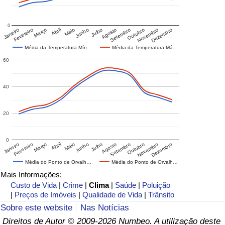
0
Janeiro
Fevereiro
Março
Abril
Maio
Junho
Julho
Agosto
Setembro
Outubro
Novembro
Dezembro
Média da Temperatura Mín…
Média da Temperatura Má…
60
40
20
0
Janeiro
Fevereiro
Março
Abril
Maio
Junho
Julho
Agosto
Setembro
Outubro
Novembro
Dezembro
Média do Ponto de Orvalh…
Média do Ponto de Orvalh…
Mais Informações:
Custo de Vida
|
Crime
|
Clima
|
Saúde
|
Poluição
|
Preços de Imóveis
|
Qualidade de Vida
|
Trânsito
Sobre este website
Nas Notícias
Direitos de Autor © 2009-2026 Numbeo. A utilização deste