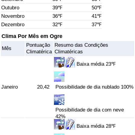
Outubro
39℉
50℉
Saúde
Novembro
36℉
41℉
Dezembro
32℉
37℉
Indicador de Saúde (Atual)
Clima Por Mês em Ogre
Indicador de Saúde
Pontuação
Resumo das Condições
Mês
Climatérica
Climatéricas
Indicador de Saúde por País
Baixa média 23℉
Poluição
Janeiro
20,42
Possibilidade de dia nublado 100%
Indicador de Poluição (Atual)
Índice de poluição
Possibilidade de dia com neve
42%
Indicador de Poluição por País
Baixa média 28℉
Trânsito