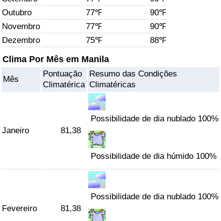
Outubro
77℉
90℉
Saúde
Novembro
77℉
90℉
Dezembro
75℉
88℉
Indicador de Saúde (Atual)
Clima Por Mês em Manila
Indicador de Saúde
Pontuação
Resumo das Condições
Mês
Climatérica
Climatéricas
Indicador de Saúde por País
Poluição
Possibilidade de dia nublado 100%
Janeiro
81,38
Indicador de Poluição (Atual)
Possibilidade de dia húmido 100%
Índice de poluição
Indicador de Poluição por País
Possibilidade de dia nublado 100%
Fevereiro
81,38
Trânsito