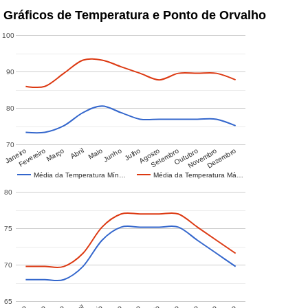
Gráficos de Temperatura e Ponto de Orvalho
100
90
80
70
Janeiro
Fevereiro
Março
Abril
Maio
Junho
Julho
Agosto
Setembro
Outubro
Novembro
Dezembro
Média da Temperatura Mín…
Média da Temperatura Má…
80
75
70
65