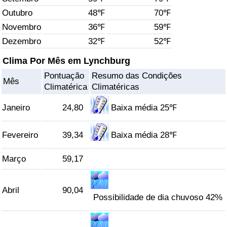
Outubro
48℉
70℉
Saúde
Novembro
36℉
59℉
Dezembro
32℉
52℉
Indicador de Saúde (Atual)
Clima Por Mês em Lynchburg
Indicador de Saúde
Pontuação
Resumo das Condições
Mês
Climatérica
Climatéricas
Indicador de Saúde por País
Janeiro
24,80
Baixa média 25℉
Poluição
Fevereiro
39,34
Baixa média 28℉
Indicador de Poluição (Atual)
Março
59,17
Índice de poluição
Abril
90,04
Possibilidade de dia chuvoso 42%
Indicador de Poluição por País
Trânsito