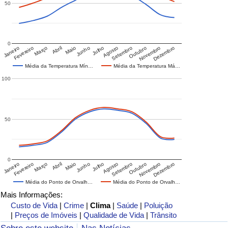
50
0
Janeiro
Fevereiro
Março
Abril
Maio
Junho
Julho
Agosto
Setembro
Outubro
Novembro
Dezembro
Média da Temperatura Mín…
Média da Temperatura Má…
100
50
0
Janeiro
Fevereiro
Março
Abril
Maio
Junho
Julho
Agosto
Setembro
Outubro
Novembro
Dezembro
Média do Ponto de Orvalh…
Média do Ponto de Orvalh…
Mais Informações:
Custo de Vida
|
Crime
|
Clima
|
Saúde
|
Poluição
|
Preços de Imóveis
|
Qualidade de Vida
|
Trânsito