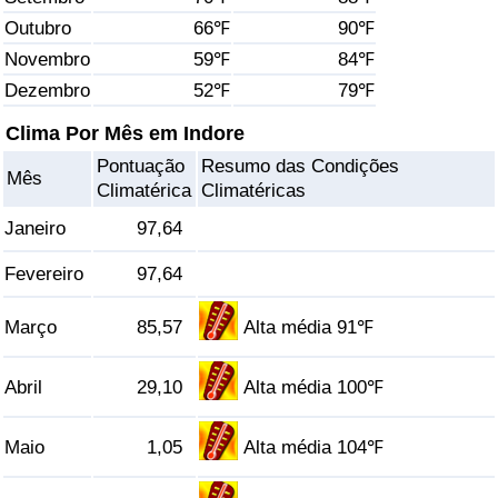
Outubro
66℉
90℉
Saúde
Novembro
59℉
84℉
Dezembro
52℉
79℉
Indicador de Saúde (Atual)
Clima Por Mês em Indore
Indicador de Saúde
Pontuação
Resumo das Condições
Mês
Climatérica
Climatéricas
Indicador de Saúde por País
Janeiro
97,64
Poluição
Fevereiro
97,64
Indicador de Poluição (Atual)
Março
85,57
Alta média 91℉
Índice de poluição
Abril
29,10
Alta média 100℉
Indicador de Poluição por País
Maio
1,05
Alta média 104℉
Trânsito