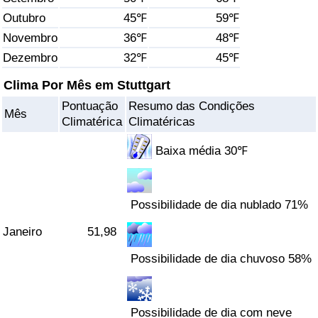
Outubro
45℉
59℉
Saúde
Novembro
36℉
48℉
Dezembro
32℉
45℉
Indicador de Saúde (Atual)
Clima Por Mês em Stuttgart
Indicador de Saúde
Pontuação
Resumo das Condições
Mês
Climatérica
Climatéricas
Indicador de Saúde por País
Baixa média 30℉
Poluição
Possibilidade de dia nublado 71%
Indicador de Poluição (Atual)
Janeiro
51,98
Índice de poluição
Possibilidade de dia chuvoso 58%
Indicador de Poluição por País
Possibilidade de dia com neve
Trânsito