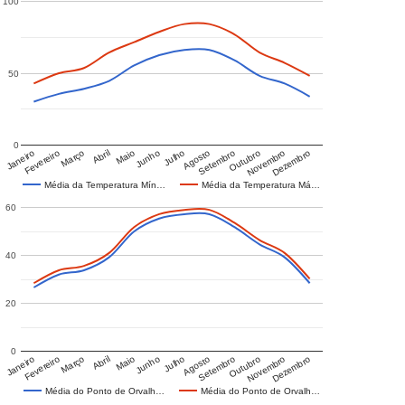
100
50
0
Janeiro
Fevereiro
Março
Abril
Maio
Junho
Julho
Agosto
Setembro
Outubro
Novembro
Dezembro
Média da Temperatura Mín…
Média da Temperatura Má…
60
40
20
0
Janeiro
Fevereiro
Março
Abril
Maio
Junho
Julho
Agosto
Setembro
Outubro
Novembro
Dezembro
Média do Ponto de Orvalh…
Média do Ponto de Orvalh…