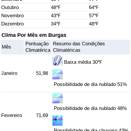
Outubro
48℉
64℉
Saúde
Novembro
43℉
57℉
Dezembro
34℉
48℉
Indicador de Saúde (Atual)
Clima Por Mês em Burgas
Indicador de Saúde
Pontuação
Resumo das Condições
Mês
Climatérica
Climatéricas
Indicador de Saúde por País
Baixa média 30℉
Poluição
Janeiro
51,98
Possibilidade de dia nublado 51%
Indicador de Poluição (Atual)
Índice de poluição
Possibilidade de dia nublado 48%
Indicador de Poluição por País
Fevereiro
71,69
Trânsito
Possibilidade de dia chuvoso 43%