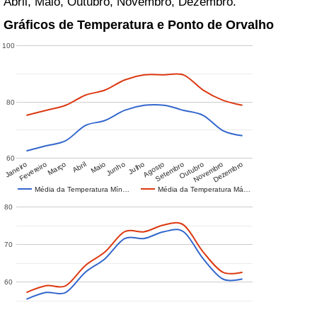
Abril, Maio, Outubro, Novembro, Dezembro.
Gráficos de Temperatura e Ponto de Orvalho
100
80
60
Janeiro
Fevereiro
Março
Abril
Maio
Junho
Julho
Agosto
Setembro
Outubro
Novembro
Dezembro
Média da Temperatura Mín…
Média da Temperatura Má…
80
70
60