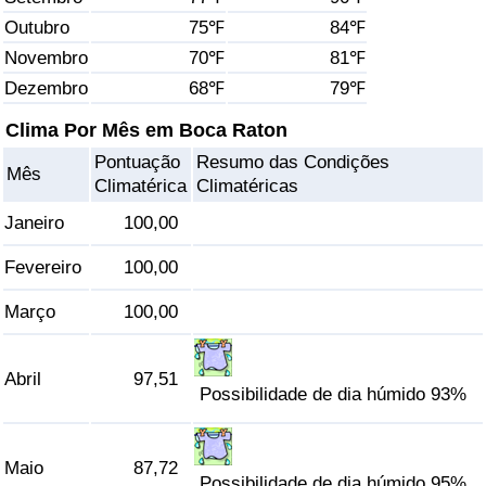
Outubro
75℉
84℉
Saúde
Novembro
70℉
81℉
Dezembro
68℉
79℉
Indicador de Saúde (Atual)
Clima Por Mês em Boca Raton
Indicador de Saúde
Pontuação
Resumo das Condições
Mês
Climatérica
Climatéricas
Indicador de Saúde por País
Janeiro
100,00
Poluição
Fevereiro
100,00
Março
100,00
Indicador de Poluição (Atual)
Índice de poluição
Abril
97,51
Possibilidade de dia húmido 93%
Indicador de Poluição por País
Maio
87,72
Trânsito
Possibilidade de dia húmido 95%