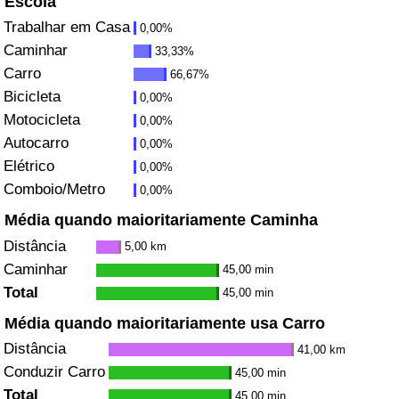
Escola
Trabalhar em Casa
0,00%
Saúde
Caminhar
33,33%
Carro
66,67%
Indicador de Saúde (Atual)
Bicicleta
0,00%
Motocicleta
0,00%
Indicador de Saúde
Autocarro
0,00%
Elétrico
Indicador de Saúde por País
0,00%
Comboio/Metro
0,00%
Poluição
Média quando maioritariamente Caminha
Distância
5,00 km
Indicador de Poluição (Atual)
Caminhar
45,00 min
Total
45,00 min
Índice de poluição
Média quando maioritariamente usa Carro
Distância
Indicador de Poluição por País
41,00 km
Conduzir Carro
45,00 min
Trânsito
Total
45,00 min