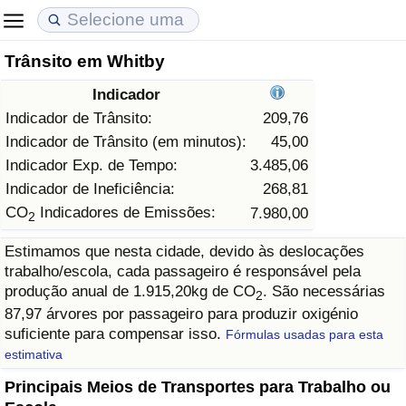
Trânsito em Whitby
Custo de Vida
Preços de Imóveis
Qualidade de Vida
Indicador
Indicador de Custo de Vida (Atual)
Indicador de Preços de Imóveis (Atual)
Indicador de Qualidade de Vida
Indicador de Trânsito:
209,76
Indicador de Trânsito (em minutos):
45,00
Indicador de Custo de Vida
Indicador de Preços de Imóveis
Indicador de Qualidade de Vida (Atual)
Indicador Exp. de Tempo:
3.485,06
Indicador de Ineficiência:
268,81
Indicador de Custo de Vida Por País
Indicador de Preços de Imóveis por País
Índice de qualidade de vida por país
CO
Indicadores de Emissões:
7.980,00
2
Estimamos que nesta cidade, devido às deslocações
em Aqaba
Crime
trabalho/escola, cada passageiro é responsável pela
produção anual de 1.915,20kg de CO
. São necessárias
2
Taxa do Indicador de Crime (Atual)
87,97 árvores por passageiro para produzir oxigénio
suficiente para compensar isso.
Fórmulas usadas para esta
Indicador de Crime
estimativa
Principais Meios de Transportes para Trabalho ou
Índice de criminalidade por país