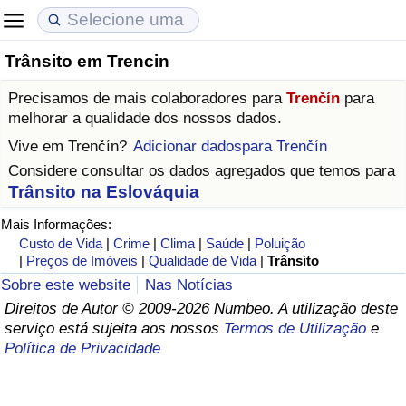
Trânsito em Trencin
Custo de Vida
Preços de Imóveis
Qualidade de Vida
Precisamos de mais colaboradores para
Trenčín
para
Indicador de Custo de Vida (Atual)
Indicador de Preços de Imóveis (Atual)
Indicador de Qualidade de Vida
melhorar a qualidade dos nossos dados.
Vive em
Trenčín
?
Adicionar dadospara Trenčín
Indicador de Custo de Vida
Indicador de Preços de Imóveis
Indicador de Qualidade de Vida (Atual)
Considere consultar os dados agregados que temos para
Trânsito na Eslováquia
Indicador de Custo de Vida Por País
Indicador de Preços de Imóveis por País
Índice de qualidade de vida por país
Mais Informações:
Custo de Vida
|
Crime
|
Clima
|
Saúde
|
Poluição
em Aqaba
Crime
|
Preços de Imóveis
|
Qualidade de Vida
|
Trânsito
Sobre este website
Nas Notícias
Taxa do Indicador de Crime (Atual)
Direitos de Autor © 2009-2026 Numbeo. A utilização deste
serviço está sujeita aos nossos
Termos de Utilização
e
Indicador de Crime
Política de Privacidade
Índice de criminalidade por país