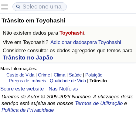
Trânsito em Toyohashi
Custo de Vida
Preços de Imóveis
Qualidade de Vida
Não existem dados para
Toyohashi
.
Indicador de Custo de Vida (Atual)
Indicador de Preços de Imóveis (Atual)
Indicador de Qualidade de Vida
Vive em
Toyohashi
?
Adicionar dadospara Toyohashi
Considere consultar os dados agregados que temos para
Indicador de Custo de Vida
Indicador de Preços de Imóveis
Indicador de Qualidade de Vida (Atual)
Trânsito no Japão
Mais Informações:
Indicador de Custo de Vida Por País
Indicador de Preços de Imóveis por País
Índice de qualidade de vida por país
Custo de Vida
|
Crime
|
Clima
|
Saúde
|
Poluição
|
Preços de Imóveis
|
Qualidade de Vida
|
Trânsito
em Aqaba
Crime
Sobre este website
Nas Notícias
Direitos de Autor © 2009-2026 Numbeo. A utilização deste
Taxa do Indicador de Crime (Atual)
serviço está sujeita aos nossos
Termos de Utilização
e
Política de Privacidade
Indicador de Crime
Índice de criminalidade por país