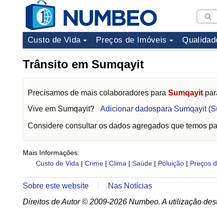
Custo de Vida
Preços de Imóveis
Qualidad
Trânsito em Sumqayit
Precisamos de mais colaboradores para
Sumqayit
par
Vive em
Sumqayit
?
Adicionar dadospara Sumqayit (S
Considere consultar os dados agregados que temos p
Mais Informações:
Custo de Vida
|
Crime
|
Clima
|
Saúde
|
Poluição
|
Preços d
Sobre este website
Nas Notícias
Direitos de Autor © 2009-2026 Numbeo. A utilização dest