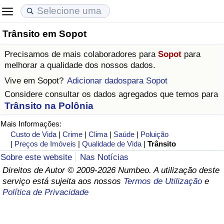
Trânsito em Sopot
Custo de Vida
Preços de Imóveis
Qualidade de Vida
Precisamos de mais colaboradores para
Sopot
para
Indicador de Custo de Vida (Atual)
Indicador de Preços de Imóveis (Atual)
Indicador de Qualidade de Vida
melhorar a qualidade dos nossos dados.
Vive em
Sopot
?
Adicionar dadospara Sopot
Indicador de Custo de Vida
Indicador de Preços de Imóveis
Indicador de Qualidade de Vida (Atual)
Considere consultar os dados agregados que temos para
Trânsito na Polônia
Indicador de Custo de Vida Por País
Indicador de Preços de Imóveis por País
Índice de qualidade de vida por país
Mais Informações:
Custo de Vida
|
Crime
|
Clima
|
Saúde
|
Poluição
em Aqaba
Crime
|
Preços de Imóveis
|
Qualidade de Vida
|
Trânsito
Sobre este website
Nas Notícias
Taxa do Indicador de Crime (Atual)
Direitos de Autor © 2009-2026 Numbeo. A utilização deste
serviço está sujeita aos nossos
Termos de Utilização
e
Indicador de Crime
Política de Privacidade
Índice de criminalidade por país