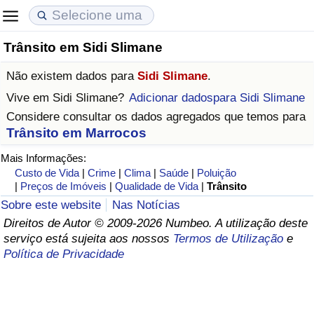
Trânsito em Sidi Slimane
Custo de Vida
Preços de Imóveis
Qualidade de Vida
Não existem dados para
Sidi Slimane
.
Indicador de Custo de Vida (Atual)
Indicador de Preços de Imóveis (Atual)
Indicador de Qualidade de Vida
Vive em
Sidi Slimane
?
Adicionar dadospara Sidi Slimane
Considere consultar os dados agregados que temos para
Indicador de Custo de Vida
Indicador de Preços de Imóveis
Indicador de Qualidade de Vida (Atual)
Trânsito em Marrocos
Mais Informações:
Indicador de Custo de Vida Por País
Indicador de Preços de Imóveis por País
Índice de qualidade de vida por país
Custo de Vida
|
Crime
|
Clima
|
Saúde
|
Poluição
|
Preços de Imóveis
|
Qualidade de Vida
|
Trânsito
em Aqaba
Crime
Sobre este website
Nas Notícias
Direitos de Autor © 2009-2026 Numbeo. A utilização deste
Taxa do Indicador de Crime (Atual)
serviço está sujeita aos nossos
Termos de Utilização
e
Política de Privacidade
Indicador de Crime
Índice de criminalidade por país