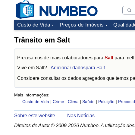
Custo de Vida
Preços de Imóveis
Qualidad
Trânsito em Salt
Precisamos de mais colaboradores para
Salt
para melh
Vive em
Salt
?
Adicionar dadospara Salt
Considere consultar os dados agregados que temos p
Mais Informações:
Custo de Vida
|
Crime
|
Clima
|
Saúde
|
Poluição
|
Preços d
Sobre este website
Nas Notícias
Direitos de Autor © 2009-2026 Numbeo. A utilização dest