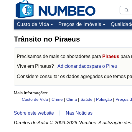
Custo de Vida
Preços de Imóveis
Qualidad
Trânsito no Piraeus
Precisamos de mais colaboradores para
Piraeus
para 
Vive em
Piraeus
?
Adicionar dadospara o Pireu
Considere consultar os dados agregados que temos p
Mais Informações:
Custo de Vida
|
Crime
|
Clima
|
Saúde
|
Poluição
|
Preços d
Sobre este website
Nas Notícias
Direitos de Autor © 2009-2026 Numbeo. A utilização dest