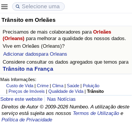
Trânsito em Orleães
Custo de Vida
Preços de Imóveis
Qualidade de Vida
Precisamos de mais colaboradores para
Orleães
Indicador de Custo de Vida (Atual)
Indicador de Preços de Imóveis (Atual)
Indicador de Qualidade de Vida
(Orleans)
para melhorar a qualidade dos nossos dados.
Vive em
Orleães (Orleans)
?
Indicador de Custo de Vida
Indicador de Preços de Imóveis
Indicador de Qualidade de Vida (Atual)
Adicionar dadospara Orleans
Considere consultar os dados agregados que temos para
Indicador de Custo de Vida Por País
Indicador de Preços de Imóveis por País
Índice de qualidade de vida por país
Trânsito na França
Mais Informações:
em Aqaba
Crime
Custo de Vida
|
Crime
|
Clima
|
Saúde
|
Poluição
|
Preços de Imóveis
|
Qualidade de Vida
|
Trânsito
Taxa do Indicador de Crime (Atual)
Sobre este website
Nas Notícias
Direitos de Autor © 2009-2026 Numbeo. A utilização deste
Indicador de Crime
serviço está sujeita aos nossos
Termos de Utilização
e
Política de Privacidade
Índice de criminalidade por país