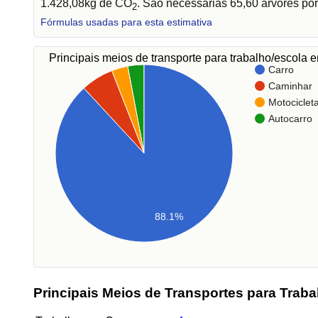
1.428,08kg de CO
. São necessárias 65,60 árvores por
2
Fórmulas usadas para esta estimativa
Principais meios de transporte para trabalho/escola
Carro
Caminhar
Motociclet
Autocarro
88.1%
Principais Meios de Transportes para Traba