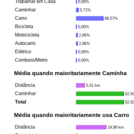
Trabalhar em Casa
0,00%
Caminhar
5,71%
Carro
88,57%
Bicicleta
0,00%
Motocicleta
2,86%
Autocarro
2,86%
Elétrico
0,00%
Comboio/Metro
0,00%
Média quando maioritariamente Caminha
Distância
5,51 km
Caminhar
52,5
Total
52,5
Média quando maioritariamente usa Carro
Distância
19,88 km