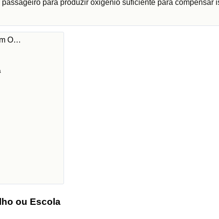
 passageiro para produzir oxigénio suficiente para compensar i
 em O…
a
lho ou Escola