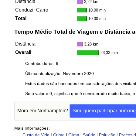
Distância
3,22 km
Conduzir Carro
10,00 min
Total
10,00 min
Tempo Médio Total de Viagem e Distância a
Distância
3,28 km
Overall
23,33 min
Contribuidores: 6
Última atualização: Novembro 2020
Estes dados são baseados em considerações dos visitant
Se o valor é 0, significa que é considerado muito baixo, e
Mora em Northampton?
Sim, quero participar num inq
Mais Informações:
Custo de Vida
|
Crime
|
Clima
|
Saúde
|
Poluição
|
Preços d