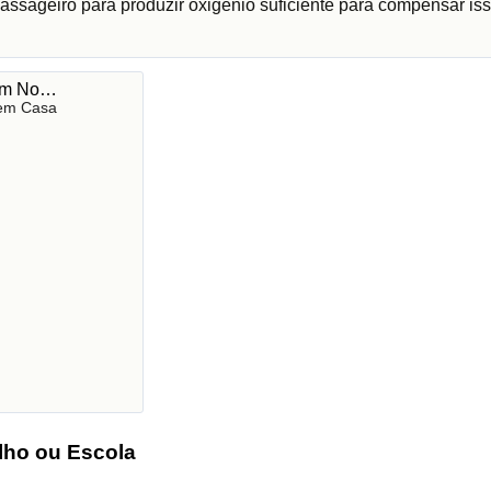
assageiro para produzir oxigénio suficiente para compensar iss
 em No…
 em Casa
lho ou Escola