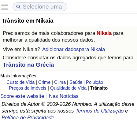
Trânsito em Nikaia
Custo de Vida
Preços de Imóveis
Qualidade de Vida
Precisamos de mais colaboradores para
Nikaia
para
Indicador de Custo de Vida (Atual)
Indicador de Preços de Imóveis (Atual)
Indicador de Qualidade de Vida
melhorar a qualidade dos nossos dados.
Vive em
Nikaia
?
Adicionar dadospara Nikaia
Indicador de Custo de Vida
Indicador de Preços de Imóveis
Indicador de Qualidade de Vida (Atual)
Considere consultar os dados agregados que temos para
Trânsito na Grécia
Indicador de Custo de Vida Por País
Indicador de Preços de Imóveis por País
Índice de qualidade de vida por país
Mais Informações:
Custo de Vida
|
Crime
|
Clima
|
Saúde
|
Poluição
em Aqaba
Crime
|
Preços de Imóveis
|
Qualidade de Vida
|
Trânsito
Sobre este website
Nas Notícias
Taxa do Indicador de Crime (Atual)
Direitos de Autor © 2009-2026 Numbeo. A utilização deste
serviço está sujeita aos nossos
Termos de Utilização
e
Indicador de Crime
Política de Privacidade
Índice de criminalidade por país