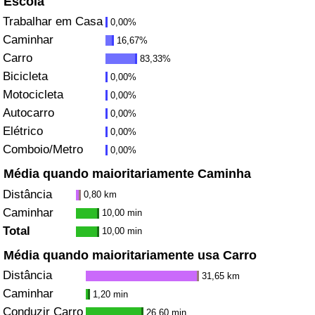
Escola
Trabalhar em Casa
0,00%
Saúde
Caminhar
16,67%
Carro
83,33%
Indicador de Saúde (Atual)
Bicicleta
0,00%
Motocicleta
0,00%
Indicador de Saúde
Autocarro
0,00%
Elétrico
Indicador de Saúde por País
0,00%
Comboio/Metro
0,00%
Poluição
Média quando maioritariamente Caminha
Distância
0,80 km
Indicador de Poluição (Atual)
Caminhar
10,00 min
Total
10,00 min
Índice de poluição
Média quando maioritariamente usa Carro
Distância
Indicador de Poluição por País
31,65 km
Caminhar
1,20 min
Trânsito
Conduzir Carro
26,60 min