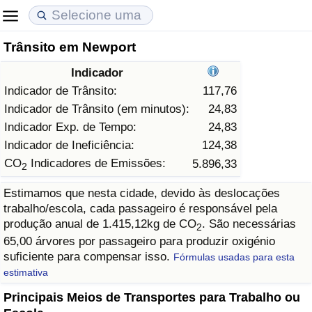
Trânsito em Newport
Custo de Vida
Preços de Imóveis
Qualidade de Vida
Indicador
Indicador de Custo de Vida (Atual)
Indicador de Preços de Imóveis (Atual)
Indicador de Qualidade de Vida
Indicador de Trânsito:
117,76
Indicador de Trânsito (em minutos):
24,83
Indicador de Custo de Vida
Indicador de Preços de Imóveis
Indicador de Qualidade de Vida (Atual)
Indicador Exp. de Tempo:
24,83
Indicador de Ineficiência:
124,38
Indicador de Custo de Vida Por País
Indicador de Preços de Imóveis por País
Índice de qualidade de vida por país
CO
Indicadores de Emissões:
5.896,33
2
Estimamos que nesta cidade, devido às deslocações
em Aqaba
Crime
trabalho/escola, cada passageiro é responsável pela
produção anual de 1.415,12kg de CO
. São necessárias
2
Taxa do Indicador de Crime (Atual)
65,00 árvores por passageiro para produzir oxigénio
suficiente para compensar isso.
Fórmulas usadas para esta
Indicador de Crime
estimativa
Principais Meios de Transportes para Trabalho ou
Índice de criminalidade por país