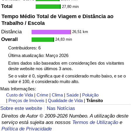
Total
27,80 min
Indicador de Trânsito
Tempo Médio Total de Viagem e Distância ao
Trabalho / Escola
Indicador de Trânsito (Atual)
Distância
26,51 km
Overall
24,83 min
Indicador de Trânsito por País
Contribuidores: 6
Última atualização: Março 2026
Estes dados são baseados em considerações dos visitantes
deste website nos últimos 3 anos.
Se o valor é 0, significa que é considerado muito baixo, e se o
valor é 100, é considerado muito alto.
Mais Informações:
Custo de Vida
|
Crime
|
Clima
|
Saúde
|
Poluição
|
Preços de Imóveis
|
Qualidade de Vida
|
Trânsito
Sobre este website
Nas Notícias
Direitos de Autor © 2009-2026 Numbeo. A utilização deste
serviço está sujeita aos nossos
Termos de Utilização
e
Política de Privacidade