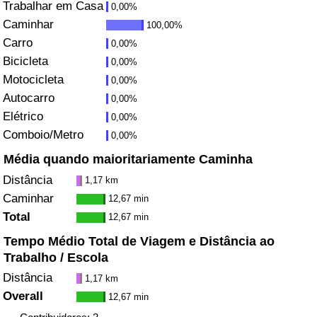
Trabalhar em Casa
0,00%
Caminhar
Saúde
100,00%
Carro
0,00%
Indicador de Saúde (Atual)
Bicicleta
0,00%
Motocicleta
0,00%
Indicador de Saúde
Autocarro
0,00%
Elétrico
0,00%
Indicador de Saúde por País
Comboio/Metro
0,00%
Média quando maioritariamente Caminha
Poluição
Distância
1,17 km
Caminhar
12,67 min
Indicador de Poluição (Atual)
Total
12,67 min
Tempo Médio Total de Viagem e Distância ao
Índice de poluição
Trabalho / Escola
Indicador de Poluição por País
Distância
1,17 km
Overall
12,67 min
Trânsito