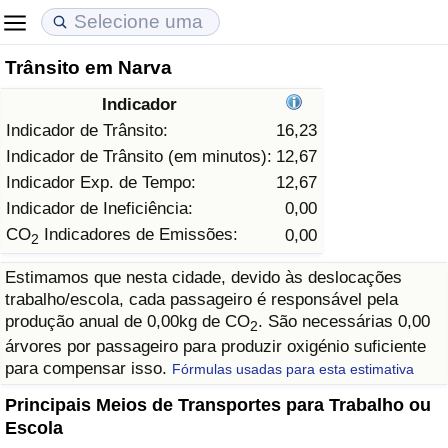
Trânsito em Narva
Custo de Vida
Preços de Imóveis
Qualidade de Vida
Indicador
Indicador de Custo de Vida (Atual)
Indicador de Preços de Imóveis (Atual)
Indicador de Qualidade de Vida
Indicador de Trânsito:
16,23
Indicador de Trânsito (em minutos):
12,67
Indicador de Custo de Vida
Indicador de Preços de Imóveis
Indicador de Qualidade de Vida (Atual)
Indicador Exp. de Tempo:
12,67
Indicador de Ineficiência:
0,00
Indicador de Custo de Vida Por País
Indicador de Preços de Imóveis por País
Índice de qualidade de vida por país
CO
Indicadores de Emissões:
0,00
2
Estimamos que nesta cidade, devido às deslocações
em Aqaba
Crime
trabalho/escola, cada passageiro é responsável pela
produção anual de 0,00kg de CO
. São necessárias 0,00
2
Taxa do Indicador de Crime (Atual)
árvores por passageiro para produzir oxigénio suficiente
para compensar isso.
Fórmulas usadas para esta estimativa
Indicador de Crime
Principais Meios de Transportes para Trabalho ou
Escola
Índice de criminalidade por país