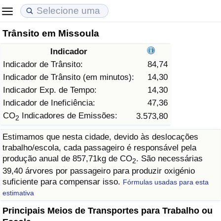
Trânsito em Missoula
Custo de Vida
Preços de Imóveis
Qualidade de Vida
Indicador
Indicador de Custo de Vida (Atual)
Indicador de Preços de Imóveis (Atual)
Indicador de Qualidade de Vida
Indicador de Trânsito:
84,74
Indicador de Trânsito (em minutos):
14,30
Indicador de Custo de Vida
Indicador de Preços de Imóveis
Indicador de Qualidade de Vida (Atual)
Indicador Exp. de Tempo:
14,30
Indicador de Ineficiência:
47,36
Indicador de Custo de Vida Por País
Indicador de Preços de Imóveis por País
Índice de qualidade de vida por país
CO
Indicadores de Emissões:
3.573,80
2
Estimamos que nesta cidade, devido às deslocações
em Aqaba
Crime
trabalho/escola, cada passageiro é responsável pela
produção anual de 857,71kg de CO
. São necessárias
2
Taxa do Indicador de Crime (Atual)
39,40 árvores por passageiro para produzir oxigénio
suficiente para compensar isso.
Fórmulas usadas para esta
Indicador de Crime
estimativa
Principais Meios de Transportes para Trabalho ou
Índice de criminalidade por país