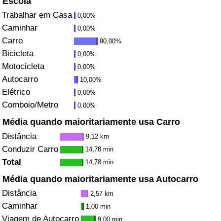
Escola
Trabalhar em Casa
0,00%
Saúde
Caminhar
0,00%
Carro
90,00%
Indicador de Saúde (Atual)
Bicicleta
0,00%
Motocicleta
0,00%
Indicador de Saúde
Autocarro
10,00%
Elétrico
Indicador de Saúde por País
0,00%
Comboio/Metro
0,00%
Poluição
Média quando maioritariamente usa Carro
Distância
9,12 km
Indicador de Poluição (Atual)
Conduzir Carro
14,78 min
Total
14,78 min
Índice de poluição
Média quando maioritariamente usa Autocarro
Distância
Indicador de Poluição por País
2,57 km
Caminhar
1,00 min
Trânsito
Viagem de Autocarro
9,00 min