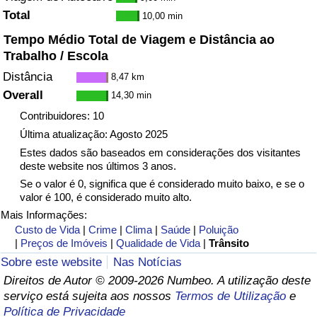
Total
10,00 min
Indicador de Trânsito
Tempo Médio Total de Viagem e Distância ao
Trabalho / Escola
Indicador de Trânsito (Atual)
Distância
8,47 km
Overall
14,30 min
Indicador de Trânsito por País
Contribuidores: 10
Última atualização: Agosto 2025
Estes dados são baseados em considerações dos visitantes
deste website nos últimos 3 anos.
Se o valor é 0, significa que é considerado muito baixo, e se o
valor é 100, é considerado muito alto.
Mais Informações:
Custo de Vida
|
Crime
|
Clima
|
Saúde
|
Poluição
|
Preços de Imóveis
|
Qualidade de Vida
|
Trânsito
Sobre este website
Nas Notícias
Direitos de Autor © 2009-2026 Numbeo. A utilização deste
serviço está sujeita aos nossos
Termos de Utilização
e
Política de Privacidade