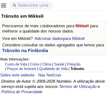
Trânsito em Mikkeli
Custo de Vida
Preços de Imóveis
Qualidade de Vida
Precisamos de mais colaboradores para
Mikkeli
para
Indicador de Custo de Vida (Atual)
Indicador de Preços de Imóveis (Atual)
Indicador de Qualidade de Vida
melhorar a qualidade dos nossos dados.
Vive em
Mikkeli
?
Adicionar dadospara Mikkeli
Indicador de Custo de Vida
Indicador de Preços de Imóveis
Indicador de Qualidade de Vida (Atual)
Considere consultar os dados agregados que temos para
Trânsito na Finlândia
Indicador de Custo de Vida Por País
Indicador de Preços de Imóveis por País
Índice de qualidade de vida por país
Mais Informações:
Custo de Vida
|
Crime
|
Clima
|
Saúde
|
Poluição
em Aqaba
Crime
|
Preços de Imóveis
|
Qualidade de Vida
|
Trânsito
Sobre este website
Nas Notícias
Taxa do Indicador de Crime (Atual)
Direitos de Autor © 2009-2026 Numbeo. A utilização deste
serviço está sujeita aos nossos
Termos de Utilização
e
Indicador de Crime
Política de Privacidade
Índice de criminalidade por país