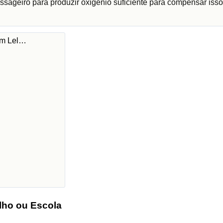
ssageiro para produzir oxigénio suficiente para compensar isso
 em Lel…
lho ou Escola