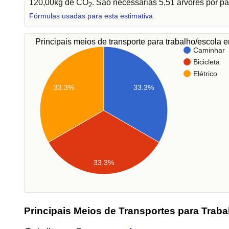
120,00kg de CO
. São necessárias 5,51 árvores por pa
2
Fórmulas usadas para esta estimativa
Principais meios de transporte para trabalho/escola
Caminhar
Bicicleta
Elétrico
33.3%
33.3%
33.3%
Principais Meios de Transportes para Traba