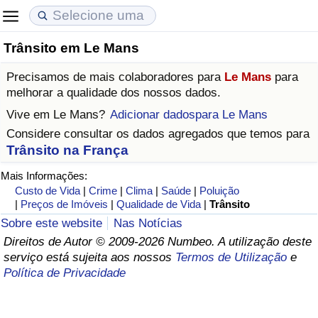
Trânsito em Le Mans
Custo de Vida
Preços de Imóveis
Qualidade de Vida
Precisamos de mais colaboradores para
Le Mans
para
Indicador de Custo de Vida (Atual)
Indicador de Preços de Imóveis (Atual)
Indicador de Qualidade de Vida
melhorar a qualidade dos nossos dados.
Vive em
Le Mans
?
Adicionar dadospara Le Mans
Indicador de Custo de Vida
Indicador de Preços de Imóveis
Indicador de Qualidade de Vida (Atual)
Considere consultar os dados agregados que temos para
Trânsito na França
Indicador de Custo de Vida Por País
Indicador de Preços de Imóveis por País
Índice de qualidade de vida por país
Mais Informações:
Custo de Vida
|
Crime
|
Clima
|
Saúde
|
Poluição
em Aqaba
Crime
|
Preços de Imóveis
|
Qualidade de Vida
|
Trânsito
Sobre este website
Nas Notícias
Taxa do Indicador de Crime (Atual)
Direitos de Autor © 2009-2026 Numbeo. A utilização deste
serviço está sujeita aos nossos
Termos de Utilização
e
Indicador de Crime
Política de Privacidade
Índice de criminalidade por país