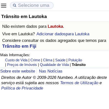
Trânsito em Lautoka
Custo de Vida
Preços de Imóveis
Qualidade de Vida
Não existem dados para
Lautoka
.
Indicador de Custo de Vida (Atual)
Indicador de Preços de Imóveis (Atual)
Indicador de Qualidade de Vida
Vive em
Lautoka
?
Adicionar dadospara Lautoka
Considere consultar os dados agregados que temos para
Indicador de Custo de Vida
Indicador de Preços de Imóveis
Indicador de Qualidade de Vida (Atual)
Trânsito em Fiji
Mais Informações:
Indicador de Custo de Vida Por País
Indicador de Preços de Imóveis por País
Índice de qualidade de vida por país
Custo de Vida
|
Crime
|
Clima
|
Saúde
|
Poluição
|
Preços de Imóveis
|
Qualidade de Vida
|
Trânsito
em Aqaba
Crime
Sobre este website
Nas Notícias
Direitos de Autor © 2009-2026 Numbeo. A utilização deste
Taxa do Indicador de Crime (Atual)
serviço está sujeita aos nossos
Termos de Utilização
e
Política de Privacidade
Indicador de Crime
Índice de criminalidade por país