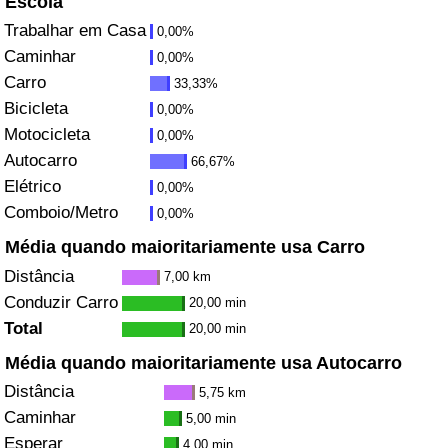
Escola
Trabalhar em Casa
0,00%
Saúde
Caminhar
0,00%
Carro
33,33%
Indicador de Saúde (Atual)
Bicicleta
0,00%
Motocicleta
0,00%
Indicador de Saúde
Autocarro
66,67%
Elétrico
Indicador de Saúde por País
0,00%
Comboio/Metro
0,00%
Poluição
Média quando maioritariamente usa Carro
Distância
7,00 km
Indicador de Poluição (Atual)
Conduzir Carro
20,00 min
Total
20,00 min
Índice de poluição
Média quando maioritariamente usa Autocarro
Distância
Indicador de Poluição por País
5,75 km
Caminhar
5,00 min
Trânsito
Esperar
4,00 min