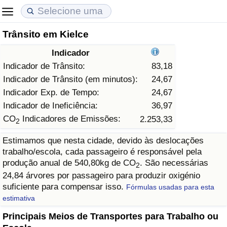
Trânsito em Kielce
Custo de Vida
Preços de Imóveis
Qualidade de Vida
Indicador
Indicador de Custo de Vida (Atual)
Indicador de Preços de Imóveis (Atual)
Indicador de Qualidade de Vida
Indicador de Trânsito:
83,18
Indicador de Trânsito (em minutos):
24,67
Indicador de Custo de Vida
Indicador de Preços de Imóveis
Indicador de Qualidade de Vida (Atual)
Indicador Exp. de Tempo:
24,67
Indicador de Ineficiência:
36,97
Indicador de Custo de Vida Por País
Indicador de Preços de Imóveis por País
Índice de qualidade de vida por país
CO
Indicadores de Emissões:
2.253,33
2
Estimamos que nesta cidade, devido às deslocações
em Aqaba
Crime
trabalho/escola, cada passageiro é responsável pela
produção anual de 540,80kg de CO
. São necessárias
2
Taxa do Indicador de Crime (Atual)
24,84 árvores por passageiro para produzir oxigénio
suficiente para compensar isso.
Fórmulas usadas para esta
Indicador de Crime
estimativa
Principais Meios de Transportes para Trabalho ou
Índice de criminalidade por país