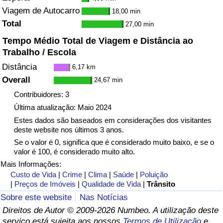
Viagem de Autocarro
18,00 min
Indicador de Trânsito
Total
27,00 min
Tempo Médio Total de Viagem e Distância ao
Indicador de Trânsito (Atual)
Trabalho / Escola
Distância
6,17 km
Indicador de Trânsito por País
Overall
24,67 min
Contribuidores: 3
Última atualização: Maio 2024
Estes dados são baseados em considerações dos visitantes
deste website nos últimos 3 anos.
Se o valor é 0, significa que é considerado muito baixo, e se o
valor é 100, é considerado muito alto.
Mais Informações:
Custo de Vida
|
Crime
|
Clima
|
Saúde
|
Poluição
|
Preços de Imóveis
|
Qualidade de Vida
|
Trânsito
Sobre este website
Nas Notícias
Direitos de Autor © 2009-2026 Numbeo. A utilização deste
serviço está sujeita aos nossos
Termos de Utilização
e