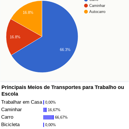
Caminhar
Saúde
Autocarro
16.8%
Indicador de Saúde (Atual)
16.8%
Indicador de Saúde
66.3%
Indicador de Saúde por País
Poluição
Indicador de Poluição (Atual)
Principais Meios de Transportes para Trabalho ou
Escola
Índice de poluição
Trabalhar em Casa
0,00%
Caminhar
16,67%
Indicador de Poluição por País
Carro
66,67%
Bicicleta
0,00%
Trânsito