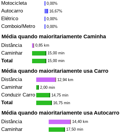
Motocicleta
0,00%
Autocarro
16,67%
Indicador de Trânsito
Elétrico
0,00%
Comboio/Metro
0,00%
Indicador de Trânsito (Atual)
Média quando maioritariamente Caminha
Indicador de Trânsito por País
Distância
0,85 km
Caminhar
15,00 min
Total
15,00 min
Média quando maioritariamente usa Carro
Distância
12,94 km
Caminhar
2,00 min
Conduzir Carro
14,75 min
Total
16,75 min
Média quando maioritariamente usa Autocarro
Distância
14,40 km
Caminhar
17,50 min