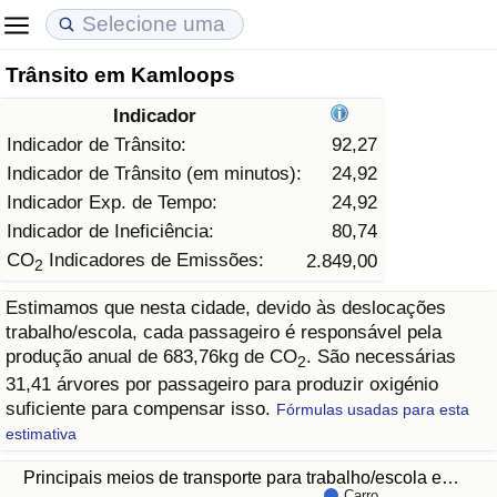
Trânsito em Kamloops
Custo de Vida
Preços de Imóveis
Qualidade de Vida
Indicador
Indicador de Custo de Vida (Atual)
Indicador de Preços de Imóveis (Atual)
Indicador de Qualidade de Vida
Indicador de Trânsito:
92,27
Indicador de Trânsito (em minutos):
24,92
Indicador de Custo de Vida
Indicador de Preços de Imóveis
Indicador de Qualidade de Vida (Atual)
Indicador Exp. de Tempo:
24,92
Indicador de Ineficiência:
80,74
Indicador de Custo de Vida Por País
Indicador de Preços de Imóveis por País
Índice de qualidade de vida por país
CO
Indicadores de Emissões:
2.849,00
2
Estimamos que nesta cidade, devido às deslocações
em Aqaba
Crime
trabalho/escola, cada passageiro é responsável pela
produção anual de 683,76kg de CO
. São necessárias
2
Taxa do Indicador de Crime (Atual)
31,41 árvores por passageiro para produzir oxigénio
suficiente para compensar isso.
Fórmulas usadas para esta
Indicador de Crime
estimativa
Principais meios de transporte para trabalho/escola e…
Índice de criminalidade por país
Carro